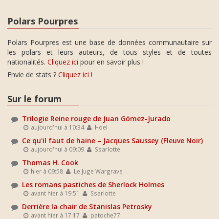
Polars Pourpres
Polars Pourpres est une base de données communautaire sur
les polars et leurs auteurs, de tous styles et de toutes
nationalités.
Cliquez ici
pour en savoir plus !
Envie de stats ?
Cliquez ici
!
Sur le forum
Trilogie Reine rouge de Juan Gómez-Jurado
aujourd'hui à 10:34
Hoel
Ce qu'il faut de haine – Jacques Saussey (Fleuve Noir)
aujourd'hui à 09:09
Ssarlotte
Thomas H. Cook
hier à 09:58
Le Juge Wargrave
Les romans pastiches de Sherlock Holmes
avant hier à 19:51
Ssarlotte
Derrière la chair de Stanislas Petrosky
avant hier à 17:17
patoche77