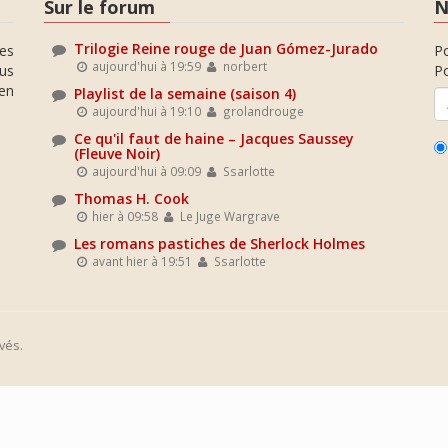
Sur le forum
N
Trilogie Reine rouge de Juan Gómez-Jurado
es
P
aujourd'hui à 19:59
norbert
ous
Po
en
Playlist de la semaine (saison 4)
aujourd'hui à 19:10
grolandrouge
Ce qu'il faut de haine – Jacques Saussey
(Fleuve Noir)
aujourd'hui à 09:09
Ssarlotte
Thomas H. Cook
hier à 09:58
Le Juge Wargrave
Les romans pastiches de Sherlock Holmes
avant hier à 19:51
Ssarlotte
vés.