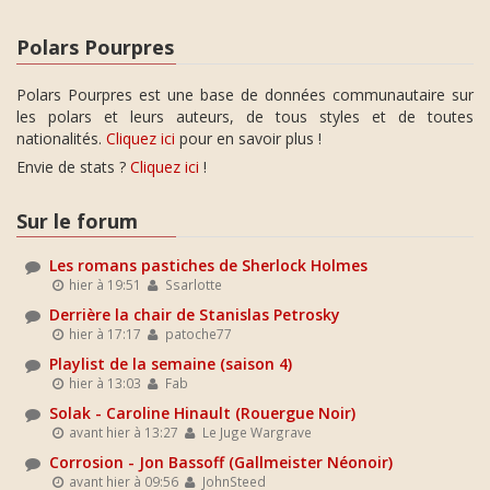
Polars Pourpres
Polars Pourpres est une base de données communautaire sur
les polars et leurs auteurs, de tous styles et de toutes
nationalités.
Cliquez ici
pour en savoir plus !
Envie de stats ?
Cliquez ici
!
Sur le forum
Les romans pastiches de Sherlock Holmes
hier à 19:51
Ssarlotte
Derrière la chair de Stanislas Petrosky
hier à 17:17
patoche77
Playlist de la semaine (saison 4)
hier à 13:03
Fab
Solak - Caroline Hinault (Rouergue Noir)
avant hier à 13:27
Le Juge Wargrave
Corrosion - Jon Bassoff (Gallmeister Néonoir)
avant hier à 09:56
JohnSteed