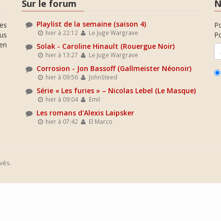
Sur le forum
N
Playlist de la semaine (saison 4)
es
P
hier à 22:12
Le Juge Wargrave
ous
Po
en
Solak - Caroline Hinault (Rouergue Noir)
hier à 13:27
Le Juge Wargrave
Corrosion - Jon Bassoff (Gallmeister Néonoir)
hier à 09:56
JohnSteed
Série « Les furies » – Nicolas Lebel (Le Masque)
hier à 09:04
Emil
Les romans d'Alexis Laipsker
hier à 07:42
El Marco
vés.