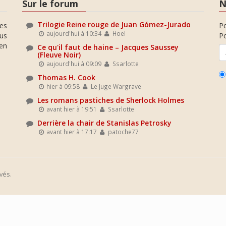
Sur le forum
N
Trilogie Reine rouge de Juan Gómez-Jurado
es
P
aujourd'hui à 10:34
Hoel
ous
Po
en
Ce qu'il faut de haine – Jacques Saussey
(Fleuve Noir)
aujourd'hui à 09:09
Ssarlotte
Thomas H. Cook
hier à 09:58
Le Juge Wargrave
Les romans pastiches de Sherlock Holmes
avant hier à 19:51
Ssarlotte
Derrière la chair de Stanislas Petrosky
avant hier à 17:17
patoche77
vés.