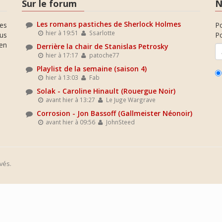
Sur le forum
N
Les romans pastiches de Sherlock Holmes
es
P
hier à 19:51
Ssarlotte
ous
Po
en
Derrière la chair de Stanislas Petrosky
hier à 17:17
patoche77
Playlist de la semaine (saison 4)
hier à 13:03
Fab
Solak - Caroline Hinault (Rouergue Noir)
avant hier à 13:27
Le Juge Wargrave
Corrosion - Jon Bassoff (Gallmeister Néonoir)
avant hier à 09:56
JohnSteed
vés.