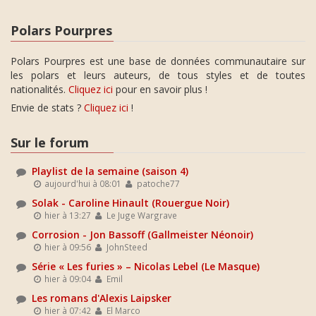
Polars Pourpres
Polars Pourpres est une base de données communautaire sur
les polars et leurs auteurs, de tous styles et de toutes
nationalités.
Cliquez ici
pour en savoir plus !
Envie de stats ?
Cliquez ici
!
Sur le forum
Playlist de la semaine (saison 4)
aujourd'hui à 08:01
patoche77
Solak - Caroline Hinault (Rouergue Noir)
hier à 13:27
Le Juge Wargrave
Corrosion - Jon Bassoff (Gallmeister Néonoir)
hier à 09:56
JohnSteed
Série « Les furies » – Nicolas Lebel (Le Masque)
hier à 09:04
Emil
Les romans d'Alexis Laipsker
hier à 07:42
El Marco