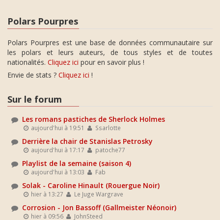
Polars Pourpres
Polars Pourpres est une base de données communautaire sur
les polars et leurs auteurs, de tous styles et de toutes
nationalités.
Cliquez ici
pour en savoir plus !
Envie de stats ?
Cliquez ici
!
Sur le forum
Les romans pastiches de Sherlock Holmes
aujourd'hui à 19:51
Ssarlotte
Derrière la chair de Stanislas Petrosky
aujourd'hui à 17:17
patoche77
Playlist de la semaine (saison 4)
aujourd'hui à 13:03
Fab
Solak - Caroline Hinault (Rouergue Noir)
hier à 13:27
Le Juge Wargrave
Corrosion - Jon Bassoff (Gallmeister Néonoir)
hier à 09:56
JohnSteed