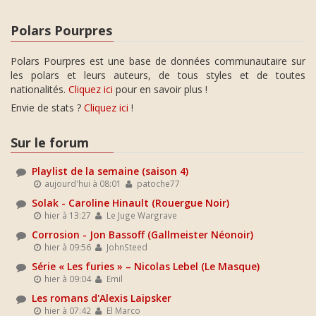
Polars Pourpres
Polars Pourpres est une base de données communautaire sur
les polars et leurs auteurs, de tous styles et de toutes
nationalités.
Cliquez ici
pour en savoir plus !
Envie de stats ?
Cliquez ici
!
Sur le forum
Playlist de la semaine (saison 4)
aujourd'hui à 08:01
patoche77
Solak - Caroline Hinault (Rouergue Noir)
hier à 13:27
Le Juge Wargrave
Corrosion - Jon Bassoff (Gallmeister Néonoir)
hier à 09:56
JohnSteed
Série « Les furies » – Nicolas Lebel (Le Masque)
hier à 09:04
Emil
Les romans d'Alexis Laipsker
hier à 07:42
El Marco