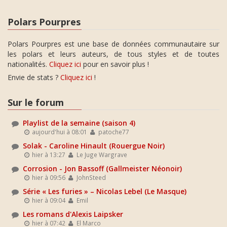
Polars Pourpres
Polars Pourpres est une base de données communautaire sur
les polars et leurs auteurs, de tous styles et de toutes
nationalités.
Cliquez ici
pour en savoir plus !
Envie de stats ?
Cliquez ici
!
Sur le forum
Playlist de la semaine (saison 4)
aujourd'hui à 08:01
patoche77
Solak - Caroline Hinault (Rouergue Noir)
hier à 13:27
Le Juge Wargrave
Corrosion - Jon Bassoff (Gallmeister Néonoir)
hier à 09:56
JohnSteed
Série « Les furies » – Nicolas Lebel (Le Masque)
hier à 09:04
Emil
Les romans d'Alexis Laipsker
hier à 07:42
El Marco