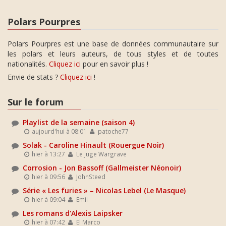
Polars Pourpres
Polars Pourpres est une base de données communautaire sur
les polars et leurs auteurs, de tous styles et de toutes
nationalités.
Cliquez ici
pour en savoir plus !
Envie de stats ?
Cliquez ici
!
Sur le forum
Playlist de la semaine (saison 4)
aujourd'hui à 08:01
patoche77
Solak - Caroline Hinault (Rouergue Noir)
hier à 13:27
Le Juge Wargrave
Corrosion - Jon Bassoff (Gallmeister Néonoir)
hier à 09:56
JohnSteed
Série « Les furies » – Nicolas Lebel (Le Masque)
hier à 09:04
Emil
Les romans d'Alexis Laipsker
hier à 07:42
El Marco