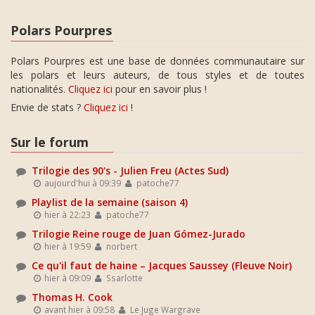
Polars Pourpres
Polars Pourpres est une base de données communautaire sur
les polars et leurs auteurs, de tous styles et de toutes
nationalités.
Cliquez ici
pour en savoir plus !
Envie de stats ?
Cliquez ici
!
Sur le forum
Trilogie des 90's - Julien Freu (Actes Sud)
aujourd'hui à 09:39
patoche77
Playlist de la semaine (saison 4)
hier à 22:23
patoche77
Trilogie Reine rouge de Juan Gómez-Jurado
hier à 19:59
norbert
Ce qu'il faut de haine – Jacques Saussey (Fleuve Noir)
hier à 09:09
Ssarlotte
Thomas H. Cook
avant hier à 09:58
Le Juge Wargrave