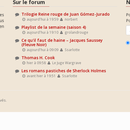
Sur le forum
N
Trilogie Reine rouge de Juan Gómez-Jurado
es
P
aujourd'hui à 19:59
norbert
ous
Po
en
Playlist de la semaine (saison 4)
aujourd'hui à 19:10
grolandrouge
Ce qu'il faut de haine – Jacques Saussey
(Fleuve Noir)
aujourd'hui à 09:09
Ssarlotte
Thomas H. Cook
hier à 09:58
Le Juge Wargrave
Les romans pastiches de Sherlock Holmes
avant hier à 19:51
Ssarlotte
vés.