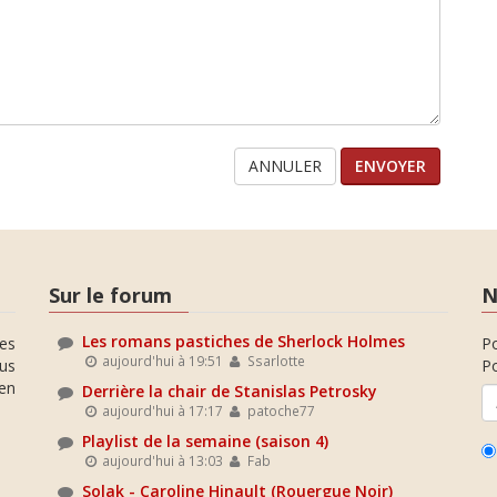
ANNULER
Sur le forum
N
Les romans pastiches de Sherlock Holmes
es
P
aujourd'hui à 19:51
Ssarlotte
ous
Po
en
Derrière la chair de Stanislas Petrosky
aujourd'hui à 17:17
patoche77
Playlist de la semaine (saison 4)
aujourd'hui à 13:03
Fab
Solak - Caroline Hinault (Rouergue Noir)