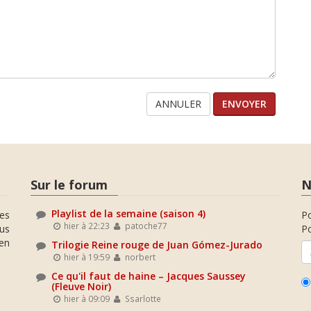
ANNULER
Sur le forum
N
Playlist de la semaine (saison 4)
es
P
hier à 22:23
patoche77
ous
Po
en
Trilogie Reine rouge de Juan Gómez-Jurado
hier à 19:59
norbert
Ce qu'il faut de haine – Jacques Saussey
(Fleuve Noir)
hier à 09:09
Ssarlotte