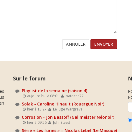
ANNULER
Sur le forum
N
Playlist de la semaine (saison 4)
es
P
aujourd'hui à 08:01
patoche77
ous
Po
en
Solak - Caroline Hinault (Rouergue Noir)
hier à 13:27
Le Juge Wargrave
Corrosion - Jon Bassoff (Gallmeister Néonoir)
hier à 09:56
JohnSteed
Série « Les furies » – Nicolas Lebel (Le Masque)