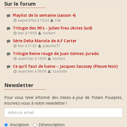
Sur le forum
Playlist de la semaine (saison 4)
aujourd'hui à 10:24
Fab
Trilogie des 90's - Julien Freu (Actes Sud)
hier à 19:59
norbert
Série Delia Mariola de A.F Carter
hier à 11:02
patoche77
Trilogie Reine rouge de Juan Gómez-Jurado
avant hier à 19:59
norbert
Ce qu'il faut de haine – Jacques Saussey (Fleuve Noir)
avant hier à 09:09
Ssarlotte
Newsletter
Pour vous tenir informé des mises-à-jour de Polars Pourpres,
inscrivez-vous à notre newsletter !
Inscription
Désinscription