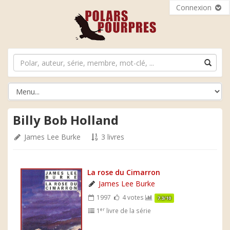
Connexion
Billy Bob Holland
James Lee Burke
3 livres
La rose du Cimarron
James Lee Burke
1997
4 votes
7.3/10
er
1
livre de la série