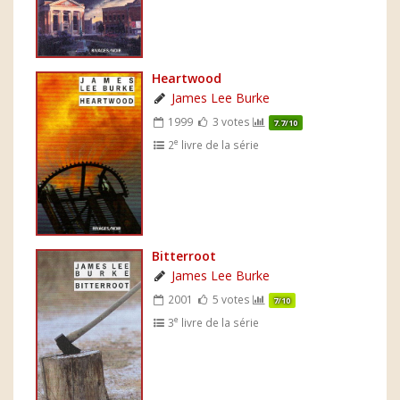
Heartwood
James Lee Burke
1999
3 votes
7.7/10
e
2
livre de la série
Bitterroot
James Lee Burke
2001
5 votes
7/10
e
3
livre de la série