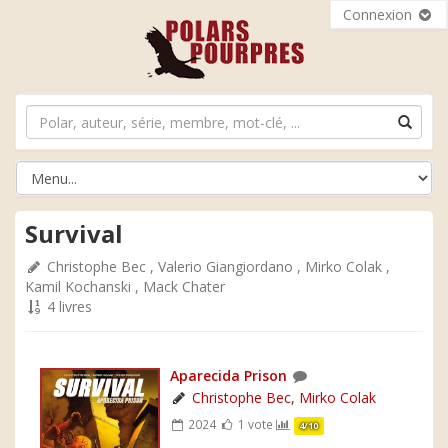
Connexion
Survival
Christophe Bec
,
Valerio Giangiordano
,
Mirko Colak
,
Kamil Kochanski
,
Mack Chater
4 livres
Aparecida Prison
Christophe Bec
,
Mirko Colak
2024
1 vote
4/10