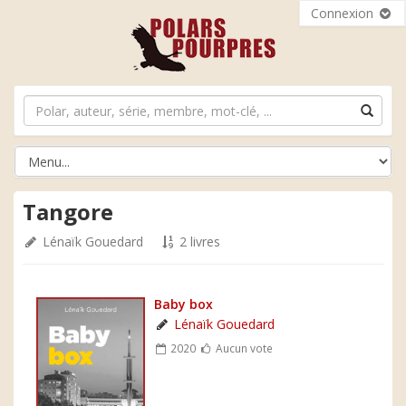
Connexion
Tangore
Lénaïk Gouedard
2 livres
Baby box
Lénaïk Gouedard
2020
Aucun vote