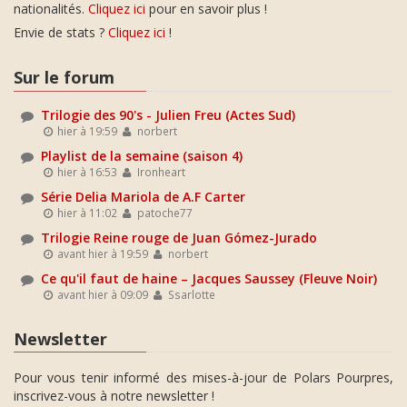
nationalités.
Cliquez ici
pour en savoir plus !
Envie de stats ?
Cliquez ici
!
Sur le forum
Trilogie des 90's - Julien Freu (Actes Sud)
hier à 19:59
norbert
Playlist de la semaine (saison 4)
hier à 16:53
Ironheart
Série Delia Mariola de A.F Carter
hier à 11:02
patoche77
Trilogie Reine rouge de Juan Gómez-Jurado
avant hier à 19:59
norbert
Ce qu'il faut de haine – Jacques Saussey (Fleuve Noir)
avant hier à 09:09
Ssarlotte
Newsletter
Pour vous tenir informé des mises-à-jour de Polars Pourpres,
inscrivez-vous à notre newsletter !