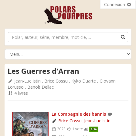
Connexion
Les Guerres d'Arran
Jean-Luc Istin
,
Brice Cossu
,
Kyko Duarte
,
Giovanni
Lorusso
,
Benoît Dellac
4 livres
La Compagnie des bannis
Brice Cossu
,
Jean-Luc Istin
2023
1 vote
8/10
er