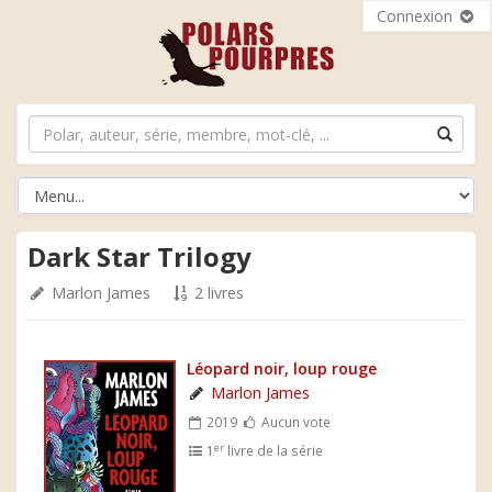
Connexion
Dark Star Trilogy
Marlon James
2 livres
Léopard noir, loup rouge
Marlon James
2019
Aucun vote
er
1
livre de la série