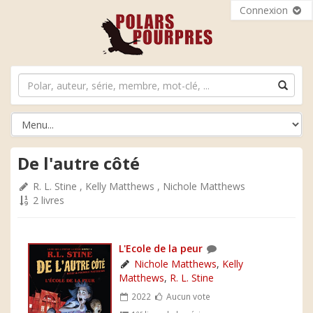
Connexion
De l'autre côté
R. L. Stine
,
Kelly Matthews
,
Nichole Matthews
2 livres
L'Ecole de la peur
Nichole Matthews
,
Kelly
Matthews
,
R. L. Stine
2022
Aucun vote
er