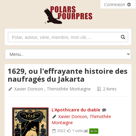
Connexion
1629, ou l'effrayante histoire des
naufragés du Jakarta
Xavier Dorison
,
Thimothée Montaigne
2 livres
L'Apothicaire du diable
Xavier Dorison
,
Thimothée
Montaigne
2022
1 vote
9/10