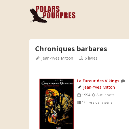
Chroniques barbares
Jean-Yves Mitton
6 livres
La Fureur des Vikings
Jean-Yves Mitton
1994
Aucun vote
er
1
livre de la série