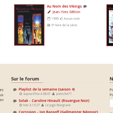
Au Nom des Vikings
Jean-Yves Mitton
1999
Aucun vote
e
5
livre de la série
Sur le forum
N
Playlist de la semaine (saison 4)
es
P
aujourd'hui à 08:01
patoche77
ous
Po
en
Solak - Caroline Hinault (Rouergue Noir)
hier à 13:27
Le Juge Wargrave
Corrosion - Jon Bassoff (Gallmeister Néonoir)