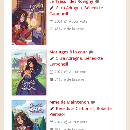
Le Trésor des Rovigny
Giula Adragna
,
Bénédicte
Carboneill
2021
Aucun vote
e
4
livre de la série
Mariages à la cour
Giula Adragna
,
Bénédicte
Carboneill
2022
Aucun vote
e
5
livre de la série
Mme de Maintenon
Bénédicte Carboneill
,
Roberta
Pierpaoli
2022
Aucun vote
e
6
livre de la série