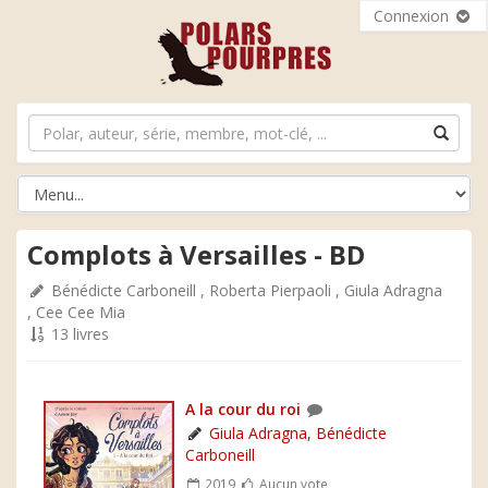
Connexion
Complots à Versailles - BD
Bénédicte Carboneill
,
Roberta Pierpaoli
,
Giula Adragna
,
Cee Cee Mia
13 livres
A la cour du roi
Giula Adragna
,
Bénédicte
Carboneill
2019
Aucun vote