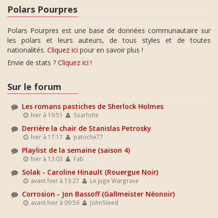
Polars Pourpres
Polars Pourpres est une base de données communautaire sur
les polars et leurs auteurs, de tous styles et de toutes
nationalités.
Cliquez ici
pour en savoir plus !
Envie de stats ?
Cliquez ici
!
Sur le forum
Les romans pastiches de Sherlock Holmes
hier à 19:51
Ssarlotte
Derrière la chair de Stanislas Petrosky
hier à 17:17
patoche77
Playlist de la semaine (saison 4)
hier à 13:03
Fab
Solak - Caroline Hinault (Rouergue Noir)
avant hier à 13:27
Le Juge Wargrave
Corrosion - Jon Bassoff (Gallmeister Néonoir)
avant hier à 09:56
JohnSteed