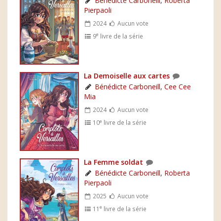
Bénédicte Carboneill
,
Roberta
Pierpaoli
2024
Aucun vote
e
9
livre de la série
La Demoiselle aux cartes
Bénédicte Carboneill
,
Cee Cee
Mia
2024
Aucun vote
e
10
livre de la série
La Femme soldat
Bénédicte Carboneill
,
Roberta
Pierpaoli
2025
Aucun vote
e
11
livre de la série