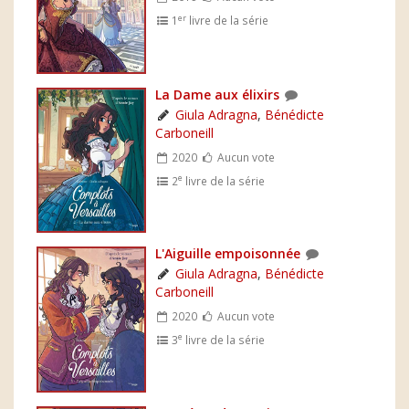
er
1
livre de la série
La Dame aux élixirs
Giula Adragna
,
Bénédicte
Carboneill
2020
Aucun vote
e
2
livre de la série
L'Aiguille empoisonnée
Giula Adragna
,
Bénédicte
Carboneill
2020
Aucun vote
e
3
livre de la série