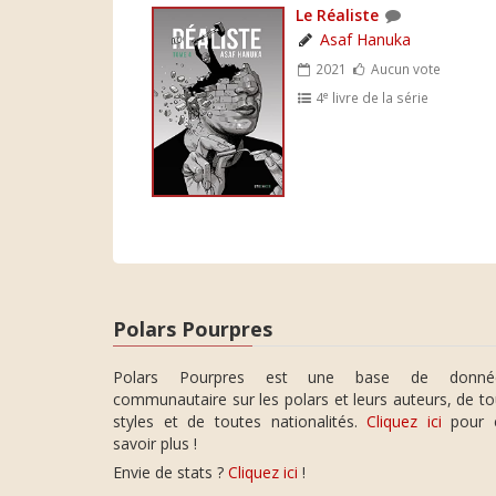
Le Réaliste
Asaf Hanuka
2021
Aucun vote
e
4
livre de la série
Polars Pourpres
Polars Pourpres est une base de donné
communautaire sur les polars et leurs auteurs, de t
styles et de toutes nationalités.
Cliquez ici
pour 
savoir plus !
Envie de stats ?
Cliquez ici
!