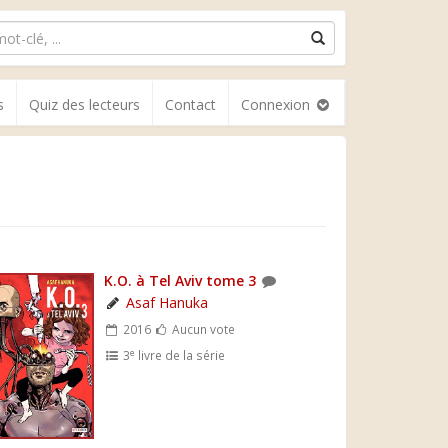
s
Quiz des lecteurs
Contact
Connexion
K.O. à Tel Aviv tome 3
Asaf Hanuka
2016
Aucun vote
e
3
livre de la série