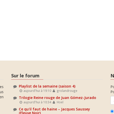
Sur le forum
N
Playlist de la semaine (saison 4)
es
P
aujourd'hui à 19:10
grolandrouge
ous
Po
en
Trilogie Reine rouge de Juan Gómez-Jurado
aujourd'hui à 10:34
Hoel
Ce qu'il faut de haine – Jacques Saussey
(Fleuve Noir)