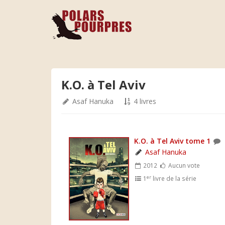
K.O. à Tel Aviv
Asaf Hanuka
4 livres
K.O. à Tel Aviv tome 1
Asaf Hanuka
2012
Aucun vote
er
1
livre de la série