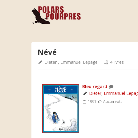
Névé
Dieter
,
Emmanuel Lepage
4 livres
Bleu regard
Dieter
,
Emmanuel Lepa
1991
Aucun vote