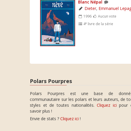
Blanc Népal
Dieter
,
Emmanuel Lepa
1996
Aucun vote
e
4
livre de la série
Polars Pourpres
Polars Pourpres est une base de donné
communautaire sur les polars et leurs auteurs, de t
styles et de toutes nationalités.
Cliquez ici
pour 
savoir plus !
Envie de stats ?
Cliquez ici
!