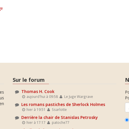
ge
Sur le forum
N
Thomas H. Cook
es
P
aujourd'hui à 09:58
Le Juge Wargrave
ous
Po
en
Les romans pastiches de Sherlock Holmes
hier à 19:51
Ssarlotte
Derrière la chair de Stanislas Petrosky
hier à 17:17
patoche77