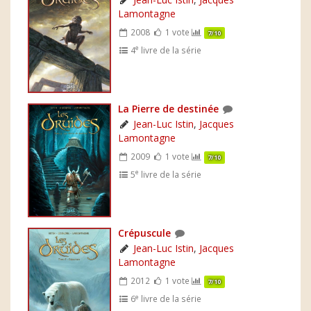
Lamontagne
2008
1 vote
7/10
e
4
livre de la série
La Pierre de destinée
Jean-Luc Istin
,
Jacques
Lamontagne
2009
1 vote
7/10
e
5
livre de la série
Crépuscule
Jean-Luc Istin
,
Jacques
Lamontagne
2012
1 vote
7/10
e
6
livre de la série