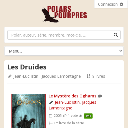
Connexion
Les Druides
Jean-Luc Istin
,
Jacques Lamontagne
9 livres
Le Mystère des Oghams
Jean-Luc Istin
,
Jacques
Lamontagne
2005
1 vote
8/10
er
1
livre de la série