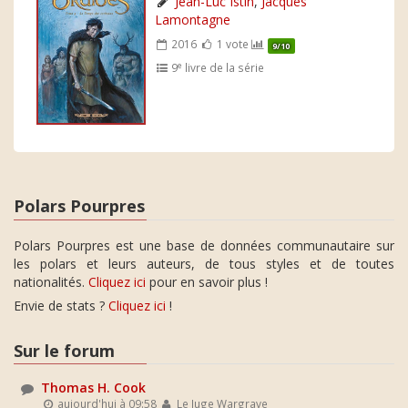
Jean-Luc Istin
,
Jacques
Lamontagne
2016
1 vote
9/10
e
9
livre de la série
Polars Pourpres
Polars Pourpres est une base de données communautaire sur
les polars et leurs auteurs, de tous styles et de toutes
nationalités.
Cliquez ici
pour en savoir plus !
Envie de stats ?
Cliquez ici
!
Sur le forum
Thomas H. Cook
aujourd'hui à 09:58
Le Juge Wargrave