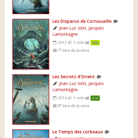
Les Disparus de Cornouaille
Jean-Luc Istin
,
Jacques
Lamontagne
2012
1 vote
7/10
e
7
livre de la série
Les Secrets d'Orient
Jean-Luc Istin
,
Jacques
Lamontagne
2014
1 vote
8/10
e
8
livre de la série
Le Temps des corbeaux