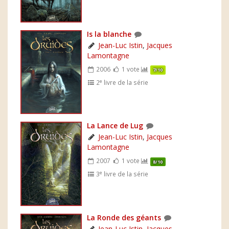
Is la blanche
Jean-Luc Istin
,
Jacques
Lamontagne
2006
1 vote
7/10
e
2
livre de la série
La Lance de Lug
Jean-Luc Istin
,
Jacques
Lamontagne
2007
1 vote
8/10
e
3
livre de la série
La Ronde des géants
Jean-Luc Istin
,
Jacques