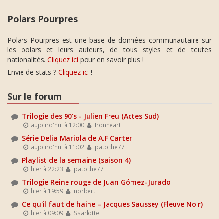
Polars Pourpres
Polars Pourpres est une base de données communautaire sur
les polars et leurs auteurs, de tous styles et de toutes
nationalités.
Cliquez ici
pour en savoir plus !
Envie de stats ?
Cliquez ici
!
Sur le forum
Trilogie des 90's - Julien Freu (Actes Sud)
aujourd'hui à 12:00
Ironheart
Série Delia Mariola de A.F Carter
aujourd'hui à 11:02
patoche77
Playlist de la semaine (saison 4)
hier à 22:23
patoche77
Trilogie Reine rouge de Juan Gómez-Jurado
hier à 19:59
norbert
Ce qu'il faut de haine – Jacques Saussey (Fleuve Noir)
hier à 09:09
Ssarlotte