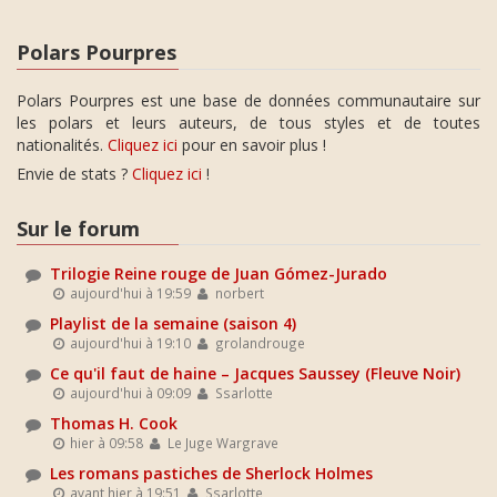
Polars Pourpres
Polars Pourpres est une base de données communautaire sur
les polars et leurs auteurs, de tous styles et de toutes
nationalités.
Cliquez ici
pour en savoir plus !
Envie de stats ?
Cliquez ici
!
Sur le forum
Trilogie Reine rouge de Juan Gómez-Jurado
aujourd'hui à 19:59
norbert
Playlist de la semaine (saison 4)
aujourd'hui à 19:10
grolandrouge
Ce qu'il faut de haine – Jacques Saussey (Fleuve Noir)
aujourd'hui à 09:09
Ssarlotte
Thomas H. Cook
hier à 09:58
Le Juge Wargrave
Les romans pastiches de Sherlock Holmes
avant hier à 19:51
Ssarlotte