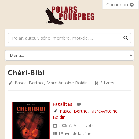
Connexion
Chéri-Bibi
Pascal Bertho
,
Marc-Antoine Boidin
3 livres
Fatalitas !
Pascal Bertho
,
Marc-Antoine
Boidin
2006
Aucun vote
er
1
livre de la série