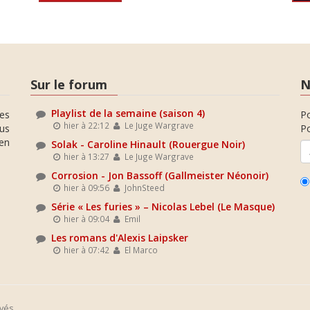
Sur le forum
N
Playlist de la semaine (saison 4)
es
P
hier à 22:12
Le Juge Wargrave
ous
Po
en
Solak - Caroline Hinault (Rouergue Noir)
hier à 13:27
Le Juge Wargrave
Corrosion - Jon Bassoff (Gallmeister Néonoir)
hier à 09:56
JohnSteed
Série « Les furies » – Nicolas Lebel (Le Masque)
hier à 09:04
Emil
Les romans d'Alexis Laipsker
hier à 07:42
El Marco
vés.