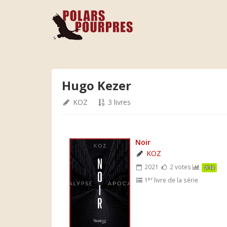
Hugo Kezer
KOZ
3 livres
Noir
KOZ
2021
2 votes
7/10
er
1
livre de la série