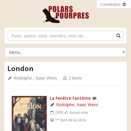
Connexion
London
Rodolphe
,
Isaac Wens
2 livres
La Fenêtre fantôme
Rodolphe
,
Isaac Wens
2005
Aucun vote
er
1
livre de la série