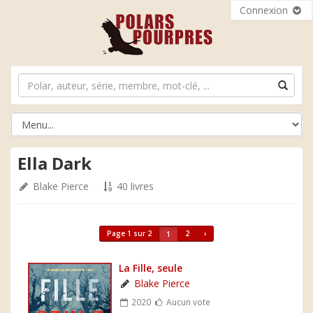
Connexion
Ella Dark
Blake Pierce
40 livres
Page 1 sur 2
2
›
1
La Fille, seule
Blake Pierce
2020
Aucun vote