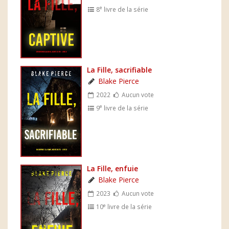
e
8
livre de la série
La Fille, sacrifiable
Blake Pierce
2022
Aucun vote
e
9
livre de la série
La Fille, enfuie
Blake Pierce
2023
Aucun vote
e
10
livre de la série