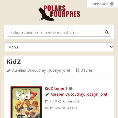
Connexion
KidZ
Aurélien Ducoudray
,
Jocelyn Joret
3 livres
KidZ tome 1
Aurélien Ducoudray
,
Jocelyn Joret
2019
Aucun vote
er
1
livre de la série