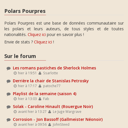
Polars Pourpres
Polars Pourpres est une base de données communautaire sur
les polars et leurs auteurs, de tous styles et de toutes
nationalités.
Cliquez ici
pour en savoir plus !
Envie de stats ?
Cliquez ici
!
Sur le forum
Les romans pastiches de Sherlock Holmes
hier à 19:51
Ssarlotte
Derrière la chair de Stanislas Petrosky
hier à 17:17
patoche77
Playlist de la semaine (saison 4)
hier à 13:03
Fab
Solak - Caroline Hinault (Rouergue Noir)
avant hier à 13:27
Le Juge Wargrave
Corrosion - Jon Bassoff (Gallmeister Néonoir)
avant hier à 09:56
JohnSteed