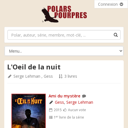
Connexion
L'Oeil de la nuit
Serge Lehman
,
Gess
3 livres
Ami du mystère
Gess
,
Serge Lehman
2015
Aucun vote
er
1
livre de la série