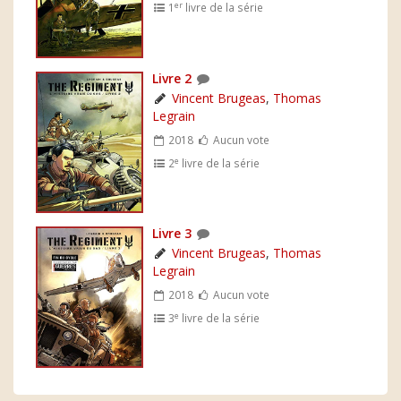
er
1
livre de la série
Livre 2
Vincent Brugeas
,
Thomas
Legrain
2018
Aucun vote
e
2
livre de la série
Livre 3
Vincent Brugeas
,
Thomas
Legrain
2018
Aucun vote
e
3
livre de la série