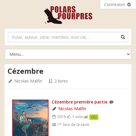
Connexion
Cézembre
Nicolas Malfin
2 livres
Cézembre première partie
Nicolas Malfin
2019
1 vote
7/10
er
1
livre de la série