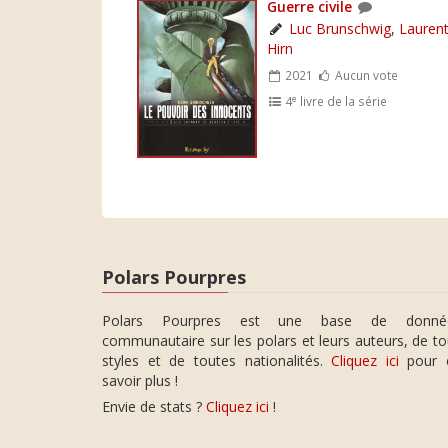
Guerre civile
Luc Brunschwig
,
Lauren
Hirn
2021
Aucun vote
e
4
livre de la série
Polars Pourpres
Polars Pourpres est une base de donné
communautaire sur les polars et leurs auteurs, de t
styles et de toutes nationalités.
Cliquez ici
pour 
savoir plus !
Envie de stats ?
Cliquez ici
!