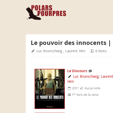
Le pouvoir des innocents | C
Luc Brunschwig
,
Laurent Hirn
6 livres
Le Discours
Luc Brunschwig
,
Lauren
Hirn
2011
Aucun vote
er
1
livre de la série