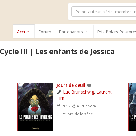
Accueil
Forum
Partenariats
Prix Polars Pourpre
ycle III | Les enfants de Jessica
Jours de deuil
t
Luc Brunschwig
,
Laurent
Hirn
2012
Aucun vote
e
2
livre de la série