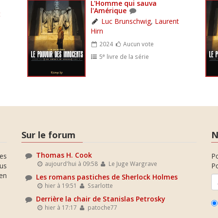
L'Homme qui sauva
l'Amérique
t
Luc Brunschwig
,
Laurent
Hirn
2024
Aucun vote
e
5
livre de la série
Sur le forum
N
Thomas H. Cook
es
P
aujourd'hui à 09:58
Le Juge Wargrave
ous
Po
en
Les romans pastiches de Sherlock Holmes
hier à 19:51
Ssarlotte
Derrière la chair de Stanislas Petrosky
hier à 17:17
patoche77