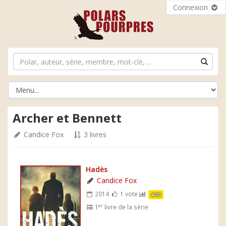
Connexion
Archer et Bennett
Candice Fox
3 livres
Hadès
Candice Fox
2014
1 vote
4/10
er
1
livre de la série