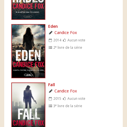
Eden
Candice Fox
2014
Aucun vote
e
2
livre de la série
Fall
Candice Fox
2015
Aucun vote
e
3
livre de la série