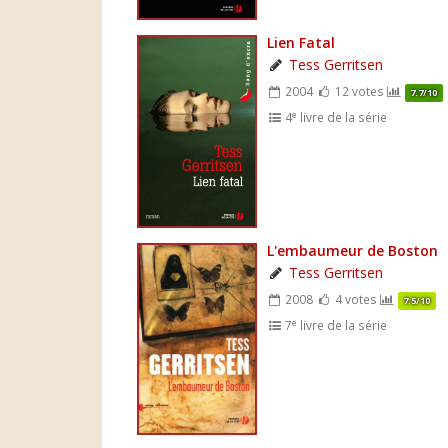
Lien Fatal
Tess Gerritsen
2004
12 votes
7.7/10
e
4
livre de la série
L'embaumeur de Boston
Tess Gerritsen
2008
4 votes
7.5/10
e
7
livre de la série