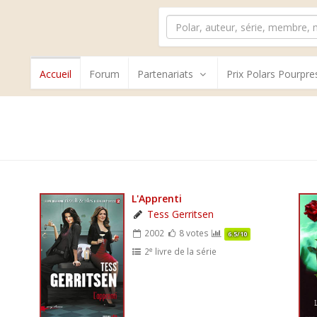
Accueil
Forum
Partenariats
Prix Polars Pourpre
L'Apprenti
Tess Gerritsen
2002
8 votes
6.5/10
e
2
livre de la série