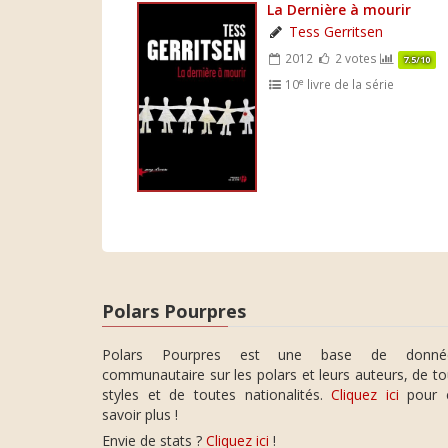
La Dernière à mourir
Tess Gerritsen
2012
2 votes
7.5/10
e
10
livre de la série
Polars Pourpres
Polars Pourpres est une base de donné
communautaire sur les polars et leurs auteurs, de t
styles et de toutes nationalités.
Cliquez ici
pour 
savoir plus !
Envie de stats ?
Cliquez ici
!