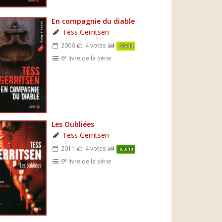
En compagnie du diable
Tess Gerritsen
2006
4 votes
7.5/10
e
6
livre de la série
Les Oubliées
Tess Gerritsen
2011
4 votes
8.3/10
e
9
livre de la série