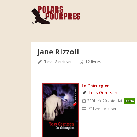
Jane Rizzoli
Tess Gerritsen
12 livres
Le Chirurgien
Tess Gerritsen
2001
20 votes
8.1/10
er
1
livre de la série