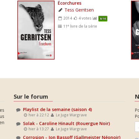
Écorchures
Tess Gerritsen
2014
4 votes
8/10
e
11
livre de la série
Sur le forum
N
Playlist de la semaine (saison 4)
es
P
hier à 22:12
Le Juge Wargrave
ous
Po
en
Solak - Caroline Hinault (Rouergue Noir)
hier à 13:27
Le Juge Wargrave
Corrosion - Jon Bassoff (Gallmeister Néonoir)