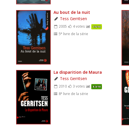
Au bout de la nuit
Tess Gerritsen
2005
4 votes
7.5/10
e
5
livre de la série
La disparition de Maura
Tess Gerritsen
2010
3 votes
8.3/10
e
8
livre de la série