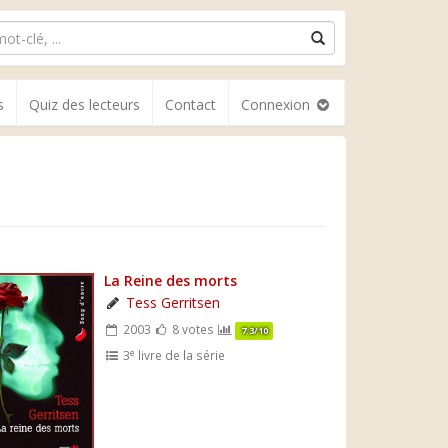
s
Quiz des lecteurs
Contact
Connexion
La Reine des morts
Tess Gerritsen
2003
8 votes
7.3/10
e
3
livre de la série