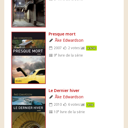
Presque mort
Åke Edwardson
2007
2 votes
6.5/10
e
9
livre de la série
Le Dernier hiver
Åke Edwardson
2010
6 votes
7/10
e
10
livre de la série