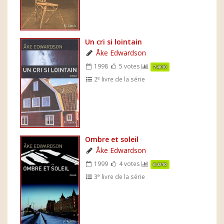
Un cri si lointain
Åke Edwardson
1998
5 votes
7.4/10
e
2
livre de la série
Ombre et soleil
Åke Edwardson
1999
4 votes
6.3/10
e
3
livre de la série