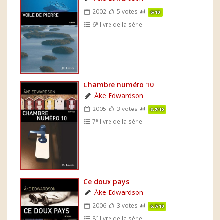
2002
5 votes
6/10
e
6
livre de la série
Chambre numéro 10
Åke Edwardson
2005
3 votes
6.7/10
e
7
livre de la série
Ce doux pays
Åke Edwardson
2006
3 votes
6.7/10
e
8
livre de la série