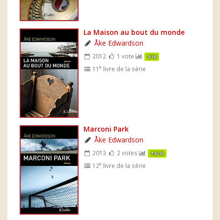
La Maison au bout du monde
Åke Edwardson
2012
1 vote
7/10
e
11
livre de la série
Marconi Park
Åke Edwardson
2013
2 votes
7.5/10
e
12
livre de la série