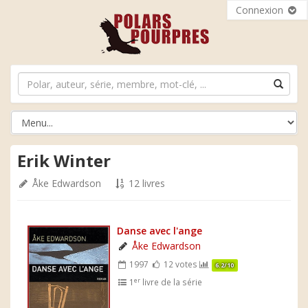
Connexion
Erik Winter
Åke Edwardson
12 livres
Danse avec l'ange
Åke Edwardson
1997
12 votes
6.2/10
er
1
livre de la série