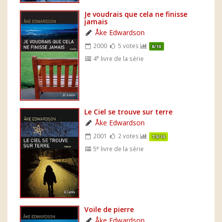
Je voudrais que cela ne finisse
jamais
Åke Edwardson
2000
5 votes
8/10
e
4
livre de la série
Le Ciel se trouve sur terre
Åke Edwardson
2001
2 votes
7.5/10
e
5
livre de la série
Voile de pierre
Åke Edwardson