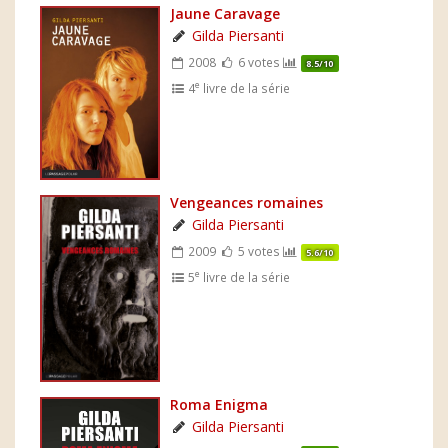
Jaune Caravage
Gilda Piersanti
2008
6 votes
8.5/10
e
4
livre de la série
Vengeances romaines
Gilda Piersanti
2009
5 votes
5.6/10
e
5
livre de la série
Roma Enigma
Gilda Piersanti