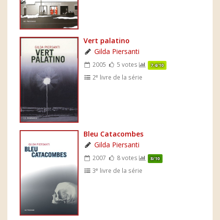
Vert palatino
Gilda Piersanti
2005
5 votes
7.4/10
e
2
livre de la série
Bleu Catacombes
Gilda Piersanti
2007
8 votes
8/10
e
3
livre de la série