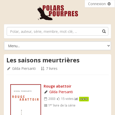
Connexion
Les saisons meurtrières
Gilda Piersanti
7 livres
Rouge abattoir
Gilda Piersanti
2003
15 votes
6.9/10
er
1
livre de la série