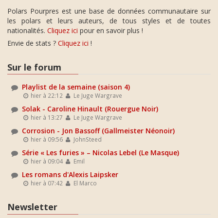
Polars Pourpres est une base de données communautaire sur
les polars et leurs auteurs, de tous styles et de toutes
nationalités.
Cliquez ici
pour en savoir plus !
Envie de stats ?
Cliquez ici
!
Sur le forum
Playlist de la semaine (saison 4)
hier à 22:12
Le Juge Wargrave
Solak - Caroline Hinault (Rouergue Noir)
hier à 13:27
Le Juge Wargrave
Corrosion - Jon Bassoff (Gallmeister Néonoir)
hier à 09:56
JohnSteed
Série « Les furies » – Nicolas Lebel (Le Masque)
hier à 09:04
Emil
Les romans d'Alexis Laipsker
hier à 07:42
El Marco
Newsletter