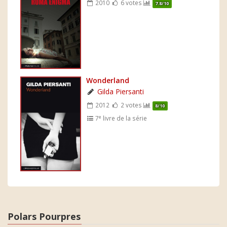
2010
6 votes
7.8/10
Wonderland
Gilda Piersanti
2012
2 votes
8/10
e
7
livre de la série
Polars Pourpres