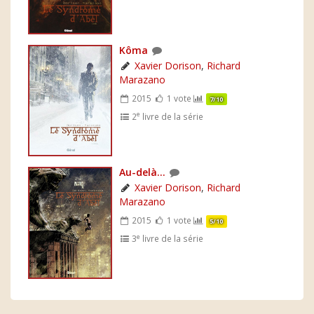
Kôma
Xavier Dorison
,
Richard
Marazano
2015
1 vote
7/10
e
2
livre de la série
Au-delà...
Xavier Dorison
,
Richard
Marazano
2015
1 vote
5/10
e
3
livre de la série