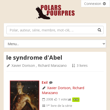
Connexion
le syndrome d'Abel
Xavier Dorison
,
Richard Marazano
3 livres
Exil
Xavier Dorison
,
Richard
Marazano
2008
1 vote
7/10
er
1
livre de la série