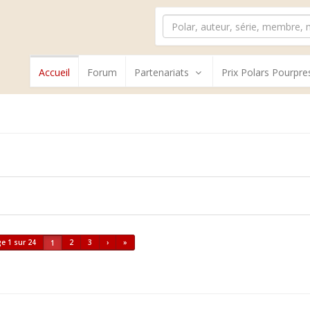
Accueil
Forum
Partenariats
Prix Polars Pourpre
e 1 sur 24
2
3
›
»
1