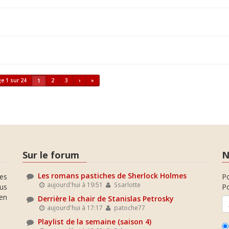
e 1 sur 24
2
3
›
»
1
Sur le forum
N
Les romans pastiches de Sherlock Holmes
es
P
aujourd'hui à 19:51
Ssarlotte
ous
Po
en
Derrière la chair de Stanislas Petrosky
aujourd'hui à 17:17
patoche77
Playlist de la semaine (saison 4)