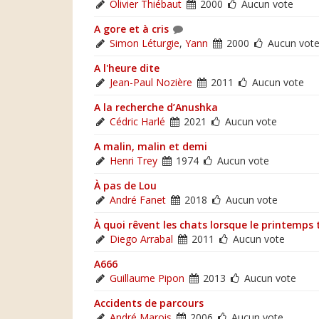
Olivier Thiébaut
2000
Aucun vote
A gore et à cris
Simon Léturgie
,
Yann
2000
Aucun vot
A l'heure dite
Jean-Paul Nozière
2011
Aucun vote
A la recherche d’Anushka
Cédric Harlé
2021
Aucun vote
A malin, malin et demi
Henri Trey
1974
Aucun vote
À pas de Lou
André Fanet
2018
Aucun vote
À quoi rêvent les chats lorsque le printemps 
Diego Arrabal
2011
Aucun vote
A666
Guillaume Pipon
2013
Aucun vote
Accidents de parcours
André Marois
2006
Aucun vote