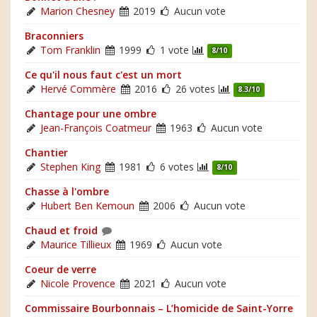
Marion Chesney
2019
Aucun vote
Braconniers
Tom Franklin
1999
1 vote
8/10
Ce qu'il nous faut c'est un mort
Hervé Commère
2016
26 votes
8.3/10
Chantage pour une ombre
Jean-François Coatmeur
1963
Aucun vote
Chantier
Stephen King
1981
6 votes
8/10
Chasse à l'ombre
Hubert Ben Kemoun
2006
Aucun vote
Chaud et froid
Maurice Tillieux
1969
Aucun vote
Coeur de verre
Nicole Provence
2021
Aucun vote
Commissaire Bourbonnais – L’homicide de Saint-Yorre