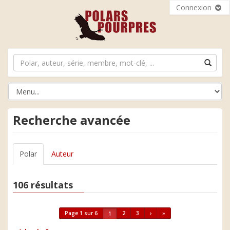
Connexion
Recherche avancée
Polar
Auteur
106 résultats
Page 1 sur 6
2
3
›
»
1