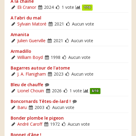
A la chaîne
Eli Cranor
2024
1 vote
7/10
A l’abri du mal
Sylvain Matoré
2021
Aucun vote
Amanita
Julien Guerville
2021
Aucun vote
Armadillo
William Boyd
1998
Aucun vote
Bagarres autour de l'atome
J. A. Flanigham
2023
Aucun vote
Bleu de chauffe
Lionel Chouin
2026
1 vote
8/10
Boncornards Têtes-de-lard !
Baru
2003
Aucun vote
Bonder plombe le pigeon
André Caroff
1972
Aucun vote
Bonnet d'âne !