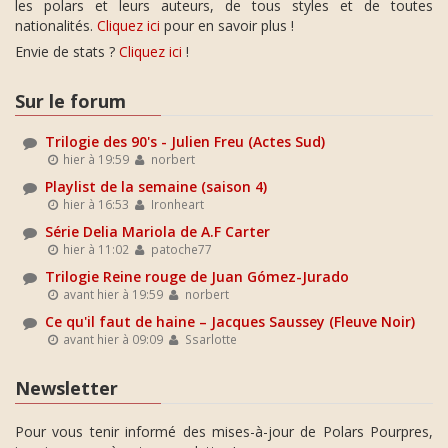
les polars et leurs auteurs, de tous styles et de toutes
nationalités.
Cliquez ici
pour en savoir plus !
Envie de stats ?
Cliquez ici
!
Sur le forum
Trilogie des 90's - Julien Freu (Actes Sud)
hier à 19:59
norbert
Playlist de la semaine (saison 4)
hier à 16:53
Ironheart
Série Delia Mariola de A.F Carter
hier à 11:02
patoche77
Trilogie Reine rouge de Juan Gómez-Jurado
avant hier à 19:59
norbert
Ce qu'il faut de haine – Jacques Saussey (Fleuve Noir)
avant hier à 09:09
Ssarlotte
Newsletter
Pour vous tenir informé des mises-à-jour de Polars Pourpres,