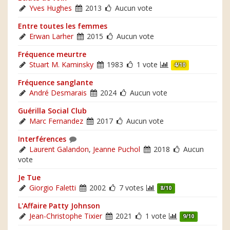
Yves Hughes
2013
Aucun vote
Entre toutes les femmes
Erwan Larher
2015
Aucun vote
Fréquence meurtre
Stuart M. Kaminsky
1983
1 vote
4/10
Fréquence sanglante
André Desmarais
2024
Aucun vote
Guérilla Social Club
Marc Fernandez
2017
Aucun vote
Interférences
Laurent Galandon
,
Jeanne Puchol
2018
Aucun
vote
Je Tue
Giorgio Faletti
2002
7 votes
8/10
L'Affaire Patty Johnson
Jean-Christophe Tixier
2021
1 vote
9/10