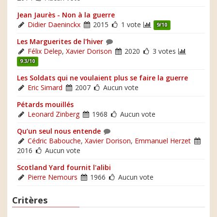
Jean Jaurès - Non à la guerre
Didier Daeninckx
2015
1 vote
9/10
Les Marguerites de l'hiver
Félix Delep
,
Xavier Dorison
2020
3 votes
9.3/10
Les Soldats qui ne voulaient plus se faire la guerre
Eric Simard
2007
Aucun vote
Pétards mouillés
Leonard Zinberg
1968
Aucun vote
Qu’un seul nous entende
Cédric Babouche
,
Xavier Dorison
,
Emmanuel Herzet
2016
Aucun vote
Scotland Yard fournit l'alibi
Pierre Nemours
1966
Aucun vote
Critères