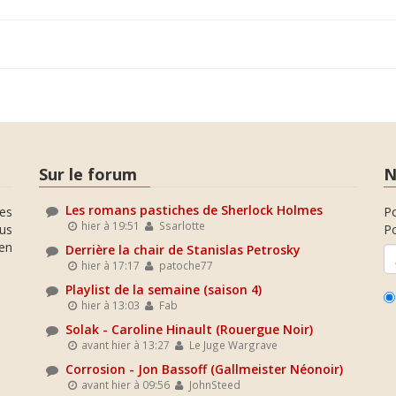
Sur le forum
N
Les romans pastiches de Sherlock Holmes
es
P
hier à 19:51
Ssarlotte
ous
Po
en
Derrière la chair de Stanislas Petrosky
hier à 17:17
patoche77
Playlist de la semaine (saison 4)
hier à 13:03
Fab
Solak - Caroline Hinault (Rouergue Noir)
avant hier à 13:27
Le Juge Wargrave
Corrosion - Jon Bassoff (Gallmeister Néonoir)
avant hier à 09:56
JohnSteed