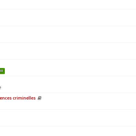
10
e
iences criminelles