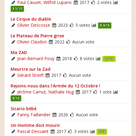
Paul Cauuet
,
Wilfrid Lupano
2017
2 votes
8.5/10
Le Cirque du diable
Olivier Descosse
2023
5 votes
8.4/10
Le Plateau de Pierre grise
Olivier Claudon
2022
Aucun vote
Ma ZAD
Jean-Bernard Pouy
2018
8 votes
6.6/10
Meurtre sur la Zad
Gérard Streiff
2017
Aucun vote
Rejoins-nous dans l'Armée du 12 Octobre !
Jérôme Camut
,
Nathalie Hug
2017
1 vote
8/10
Sicario bébé
Fanny Taillandier
2026
Aucun vote
Un Homme doit mourir
Pascal Dessaint
2017
3 votes
7/10