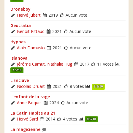
Droneboy
Hervé Jubert
2019
Aucun vote
Geocratia
Benoît Rittaud
2021
Aucun vote
Hyphes
Alain Damasio
2021
Aucun vote
Islanova
Jérôme Camut
,
Nathalie Hug
2017
11 votes
7.5/10
L'Enclave
Nicolas Druart
2021
8 votes
7.1/10
L'enfant de la rage
Anne Boquel
2024
Aucun vote
La Catin Habite au 21
Hervé Sard
2014
4 votes
8.5/10
La magicienne